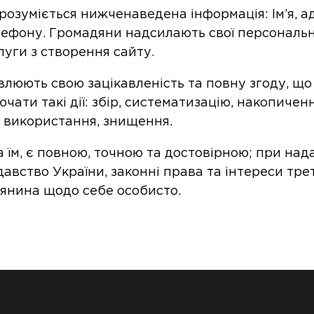
зуміється нижченаведена інформація: Ім’я, а
лефону. Громадяни надсилають свої персональн
уги з створення сайту.
люють свою зацікавленість та повну згоду, що
ати такі дії: збір, систематизацію, накопиченн
, використання, знищення.
 їм, є повною, точною та достовірною; при над
вство України, законні права та інтереси треті
янина щодо себе особисто.