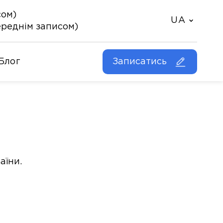
сом)
UA
переднім записом)
Блог
Записатись
аїни.