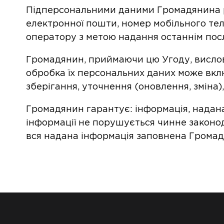
Підперсональними даними Громадянина ро
електронної пошти, номер мобільного те
оператору з метою надання останнім посл
Громадянин, приймаючи цю Угоду, вислов
обробка їх персональних даних може включ
зберігання, уточнення (оновлення, зміна)
Громадянин гарантує: інформація, надана
інформації не порушується чинне законода
вся надана інформація заповнена Громад