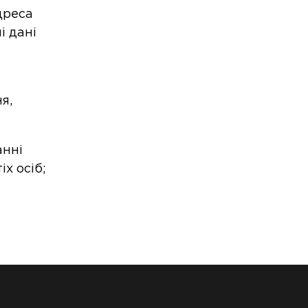
дреса
і дані
я,
анні
х осіб;