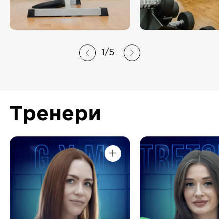
1
/
5
Тренери